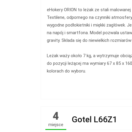
eHokery ORION to leżak ze stali malowanej
Textilene, odpornego na czynniki atmosfer
wygodne podłokietniki i miękki zagłówek. 
na napój i smartfona. Model pozwala ustawi
gravity. Składa się do niewielkich rozmiarów
Leżak waży około 7 kg, a wytrzymuje obcią
do pozycji leżącej ma wymiary 67 x 85 x 16
kolorach do wyboru.
4
Gotel L66Z1
miejsce