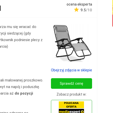
ocena eksperta
l
9.5
/10
rza mu się wracać do
ycji siedzącej (gdy
tkownik podniesie plecy z
rcia)
Obejrzyj zdjęcia w sklepie
stali malowanej proszkowo.
Sprawdź cenę
wyt na napój i poduszkę.
parcia aż
do pozycji
Zobacz produkt w:
kanina odporna na