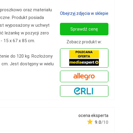
 proszkowo oraz materiału
Obejrzyj zdjęcia w sklepie
yczne. Produkt posiada
Jest wyposażony w uchwyt
Sprawdź cenę
ć leżankę w pozycji zero
 - 15 x 67 x 85 cm.
Zobacz produkt w:
żenie do 120 kg. Rozłożony
0 cm. Jest dostępny w wielu
ocena eksperta
9.0
/10