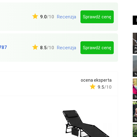
Sprawdź cenę
9.0
/10
Recenzja
787
Sprawdź cenę
8.5
/10
Recenzja
P
p
T
ocena eksperta
9.5
/10
T
T