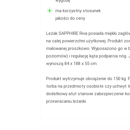
wygodę
+
ma korzystny stosunek
jakości do ceny
Leżak SAPPHIRE Riva posiada miękki zagłów
na całej powierzchni użytkowej. Produkt zo
malowanej proszkowo. Wyposażono go w blo
poziomów) i regulację kąta podparcia nóg.
wynoszą 84 x 188 x 55 cm.
Produkt wytrzymuje obciążenie do 150 kg. P
torba na przedmioty osobiste czy uchwyt 
dodatkowy atut stanowi zabezpieczenie k
przewracaniu leżanki.