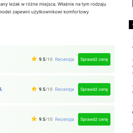
dany leżak w różne miejsca. Właśnie na tym rodzaju
y model zapewni użytkownikowi komfortowy
Sprawdź cenę
9.5
/10
Recenzja
L
Sprawdź cenę
9.5
/10
Recenzja
Sprawdź cenę
9.5
/10
Recenzja