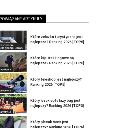
POWIĄZANE ARTYKUŁY
Które żelazko turystyczne jest
najlepsze? Ranking 2026 [TOP5]
rasowanie i
ielęgnacja ubrań
Które kije trekkingowe są
najlepsze? Ranking 2026 [TOP8]
urystyka
Który teleskop jest najlepszy?
Ranking 2026 [TOP5]
urystyka
Który leżak sofa lazy bag jest
najlepszy? Ranking 2026 [TOP3]
urystyka
Który plecak Vans jest
najlepszy? Ranking 2026 [TOP6]