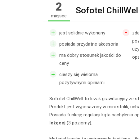
2
Sofotel ChillWel
miejsce
-
+
jest solidnie wykonany
zda
poz
+
posiada przydatne akcesoria
uży
+
ma dobry stosunek jakości do
opa
ceny
+
cieszy się wieloma
pozytywnymi opiniami
Sofotel ChillWell to leżak grawitacyjny ze 
Produkt jest wyposażony w mini stolik, uch
Posiada funkcję regulacji kąta nachylenia o
leżącej
(3 poziomy).
Materiał leżaka to wytrzymały textilene - t