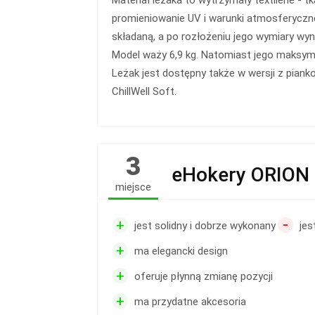
promieniowanie UV i warunki atmosferyczn
składaną, a po rozłożeniu jego wymiary wy
Model waży 6,9 kg. Natomiast jego maksyma
Leżak jest dostępny także w wersji z pian
ChillWell Soft.
3
eHokery ORION
miejsce
-
+
jest solidny i dobrze wykonany
jes
+
ma elegancki design
+
oferuje płynną zmianę pozycji
+
ma przydatne akcesoria