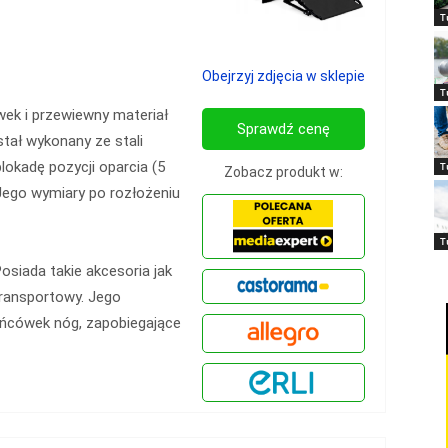
T
Obejrzyj zdjęcia w sklepie
T
ek i przewiewny materiał
Sprawdź cenę
stał wykonany ze stali
kadę pozycji oparcia (5
T
Zobacz produkt w:
 Jego wymiary po rozłożeniu
T
osiada takie akcesoria jak
transportowy. Jego
ońcówek nóg, zapobiegające