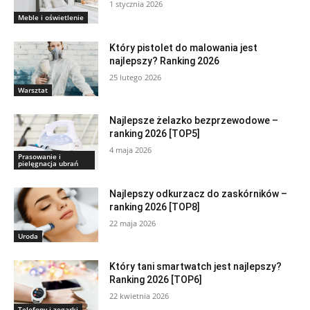
1 stycznia 2026
Meble i oświetlenie
Który pistolet do malowania jest
najlepszy? Ranking 2026
25 lutego 2026
Warsztat
Najlepsze żelazko bezprzewodowe –
ranking 2026 [TOP5]
4 maja 2026
Prasowanie i
pielęgnacja ubrań
Najlepszy odkurzacz do zaskórników –
ranking 2026 [TOP8]
22 maja 2026
Uroda
Który tani smartwatch jest najlepszy?
Ranking 2026 [TOP6]
22 kwietnia 2026
Telefony i zegarki