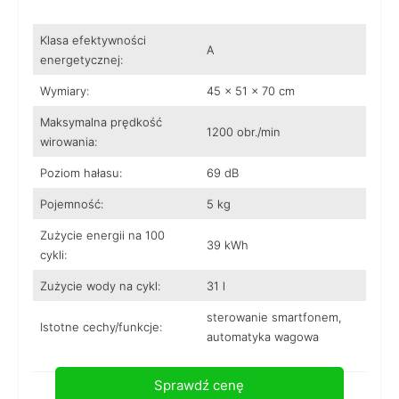
Klasa efektywności
A
energetycznej:
Wymiary:
45 x 51 x 70 cm
Maksymalna prędkość
1200 obr./min
wirowania:
Poziom hałasu:
69 dB
Pojemność:
5 kg
Zużycie energii na 100
39 kWh
cykli:
Zużycie wody na cykl:
31 l
sterowanie smartfonem,
Istotne cechy/funkcje:
automatyka wagowa
Sprawdź cenę