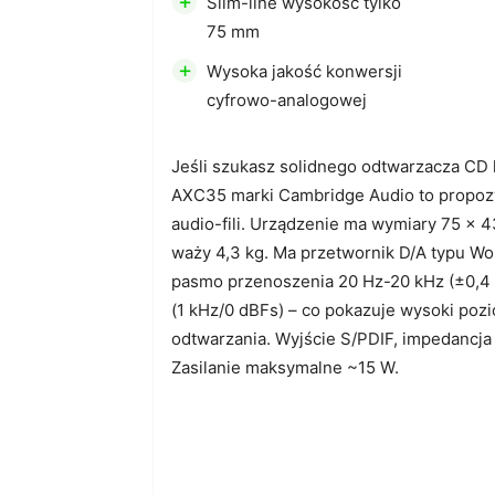
+
Slim-line wysokość tylko
75 mm
+
Wysoka jakość konwersji
cyfrowo-analogowej
Jeśli szukasz solidnego odtwarzacza CD k
AXC35 marki Cambridge Audio to propoz
audio-fili. Urządzenie ma wymiary 75 × 
waży 4,3 kg. Ma przetwornik D/A typu W
pasmo przenoszenia 20 Hz-20 kHz (±0,4
(1 kHz/0 dBFs) – co pokazuje wysoki pozi
odtwarzania. Wyjście S/PDIF, impedancja
Zasilanie maksymalne ~15 W.