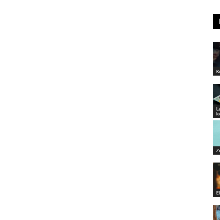
K
L
k
Z
E