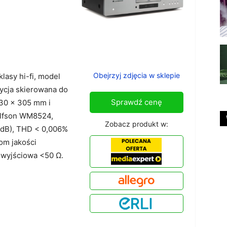
Obejrzyj zdjęcia w sklepie
lasy hi-fi, model
ycja skierowana do
Sprawdź cenę
430 × 305 mm i
olfson WM8524,
Zobacz produkt w:
 dB), THD < 0,006%
om jakości
 wyjściowa <50 Ω.