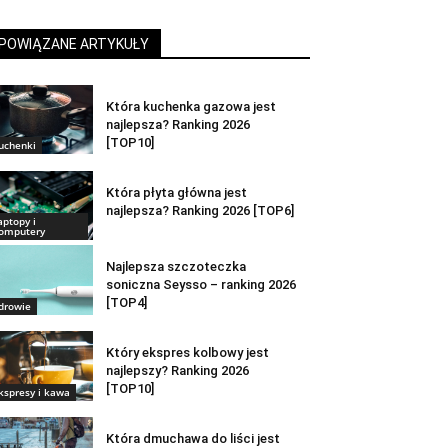
POWIĄZANE ARTYKUŁY
Która kuchenka gazowa jest
najlepsza? Ranking 2026
[TOP10]
uchenki
Która płyta główna jest
najlepsza? Ranking 2026 [TOP6]
aptopy i
omputery
Najlepsza szczoteczka
soniczna Seysso – ranking 2026
[TOP4]
drowie
Który ekspres kolbowy jest
najlepszy? Ranking 2026
[TOP10]
kspresy i kawa
Która dmuchawa do liści jest