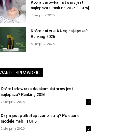
Która parówka na twarz jest
najlepsza? Ranking 2026 [TOP5]
7 sierpnia 2026
Które baterie AA są najlepsze?
Ranking 2026
6 sierpnia 2026
WARTO SPRAWDZIĆ
Która ładowarka do akumulatorów jest
najlepsza? Ranking 2026
7 sierpnia 2026
0
Czym jest półkotapczan z sofą? Polecane
modele mebli TOP5
7 sierpnia 2026
0