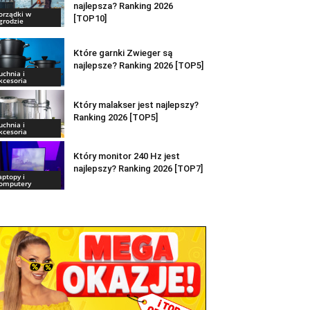
najlepsza? Ranking 2026
orządki w
[TOP10]
grodzie
Które garnki Zwieger są
najlepsze? Ranking 2026 [TOP5]
uchnia i
kcesoria
Który malakser jest najlepszy?
Ranking 2026 [TOP5]
uchnia i
kcesoria
Który monitor 240 Hz jest
najlepszy? Ranking 2026 [TOP7]
aptopy i
omputery