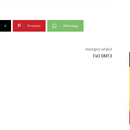
X
Pinterest
WhatsApp
Następny artykuł
FiiO DM13