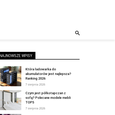
NAJNOWSZE WPISY
Która ładowarka do
akumulatorów jest najlepsza?
Ranking 2026
7 sierpnia 2026
Czym jest półkotapczan z
sofą? Polecane modele mebli
TOP5
7 sierpnia 2026