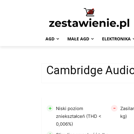
AGD
MAŁE AGD
ELEKTRONIKA
Cambridge Audi
+
-
Niski poziom
Zasila
zniekształceń (THD <
kg)
0,006%)