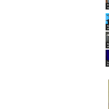
P
o
K
a
K
a
L
k