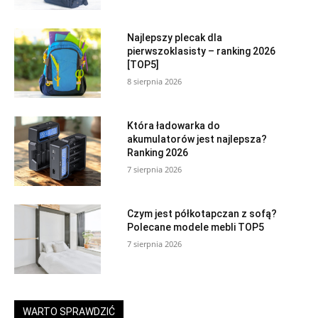
Najlepszy plecak dla
pierwszoklasisty – ranking 2026
[TOP5]
8 sierpnia 2026
Która ładowarka do
akumulatorów jest najlepsza?
Ranking 2026
7 sierpnia 2026
Czym jest półkotapczan z sofą?
Polecane modele mebli TOP5
7 sierpnia 2026
WARTO SPRAWDZIĆ