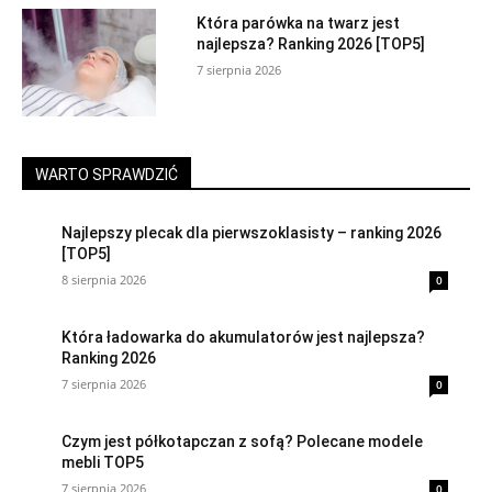
Która parówka na twarz jest
najlepsza? Ranking 2026 [TOP5]
7 sierpnia 2026
WARTO SPRAWDZIĆ
Najlepszy plecak dla pierwszoklasisty – ranking 2026
[TOP5]
8 sierpnia 2026
0
Która ładowarka do akumulatorów jest najlepsza?
Ranking 2026
7 sierpnia 2026
0
Czym jest półkotapczan z sofą? Polecane modele
mebli TOP5
7 sierpnia 2026
0