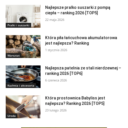
Najlepsze pralko suszarki z pompą
ciepła – ranking 2026 [TOP5]
22 maja 2026
Pralki i suszarki
Która piła łańcuchowa akumulatorowa
jest najlepsza? Ranking
1 stycznia 2026
Warsztat
Najlepsza patelnia ze stali nierdzewnej –
ranking 2026 [TOP6]
6 czerwca 2026
Kuchnia i akcesoria
Która prostownica Babyliss jest
najlepsza? Ranking 2026 [TOP5]
23 lutego 2026
Uroda