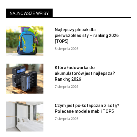
NAJNOWSZE WPISY
Najlepszy plecak dla
pierwszoklasisty – ranking 2026
[TOP5]
8 sierpnia 2026
Która ładowarka do
akumulatorów jest najlepsza?
Ranking 2026
7 sierpnia 2026
Czym jest półkotapczan z sofą?
Polecane modele mebli TOP5
7 sierpnia 2026