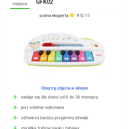
GFK02
miejsce
9.5
/10
ocena eksperta
Obejrzyj zdjęcia w sklepie
+
nadaje się dla dzieci od 6 do 36 miesięcy
+
jest solidnie wykonana
+
odtwarza bardzo przyjemny dźwięk
+
ma kilka trybów nauki i zabawy