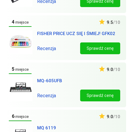
Recenzja
Sprawdź cenę
4
9.5
/10
miejsce
FISHER PRICE UCZ SIĘ I ŚMIEJ! GFK02
Recenzja
Sprawdź cenę
5
9.0
/10
miejsce
MQ-605UFB
Recenzja
Sprawdź cenę
6
9.0
/10
miejsce
MQ 6119