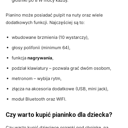
głośniki po 8 W mocy każdy.
Pianino może posiadać pulpit na nuty oraz wiele
dodatkowych funkcji. Najczęściej są to:
wbudowane brzmienia (10 wystarczy),
głosy polifonii (minimum 64),
funkcja
nagrywania
,
podział klawiatury – pozwala grać dwóm osobom,
metronom – wybija rytm,
złącza na akcesoria dodatkowe (USB, mini jack),
moduł Bluetooth oraz WIFI.
Czy warto kupić pianinko dla dziecka?
Czy warto kupić dziecięce organki pod choinkę, na