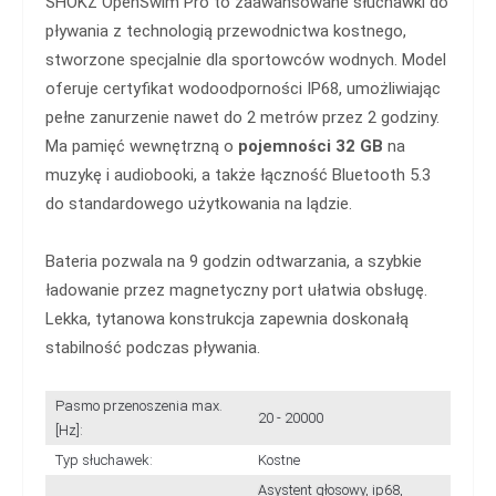
SHOKZ OpenSwim Pro to zaawansowane słuchawki do
pływania z technologią przewodnictwa kostnego,
stworzone specjalnie dla sportowców wodnych. Model
oferuje certyfikat wodoodporności IP68, umożliwiając
pełne zanurzenie nawet do 2 metrów przez 2 godziny.
Ma pamięć wewnętrzną o
pojemności 32 GB
na
muzykę i audiobooki, a także łączność Bluetooth 5.3
do standardowego użytkowania na lądzie.
Bateria pozwala na 9 godzin odtwarzania, a szybkie
ładowanie przez magnetyczny port ułatwia obsługę.
Lekka, tytanowa konstrukcja zapewnia doskonałą
stabilność podczas pływania.
Pasmo przenoszenia max.
20 - 20000
[Hz]:
Typ słuchawek:
Kostne
Asystent głosowy, ip68,