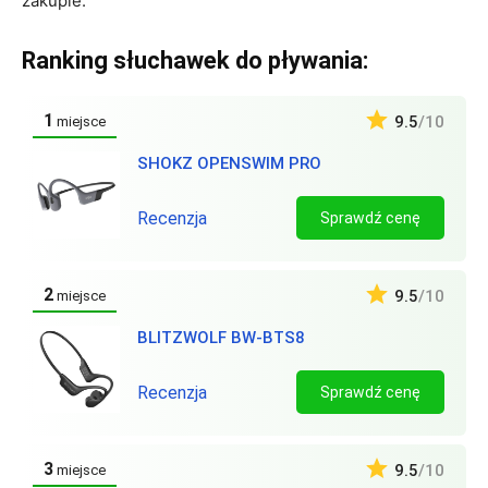
zakupie.
Ranking słuchawek do pływania:
1
9.5
/10
miejsce
SHOKZ OPENSWIM PRO
Recenzja
Sprawdź cenę
2
9.5
/10
miejsce
BLITZWOLF BW-BTS8
Recenzja
Sprawdź cenę
3
9.5
/10
miejsce