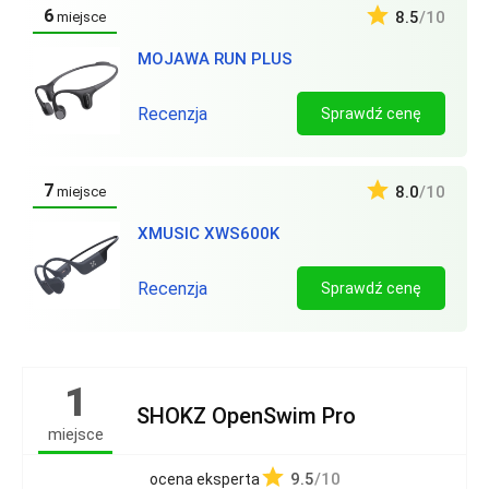
6
8.5
/10
miejsce
MOJAWA RUN PLUS
Recenzja
Sprawdź cenę
7
8.0
/10
miejsce
XMUSIC XWS600K
Recenzja
Sprawdź cenę
1
SHOKZ OpenSwim Pro
miejsce
9.5
/10
ocena eksperta