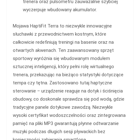
trenera oraz pulsometru zauważalnie szybciej
wyczerpuje wbudowany akumulator.
Mojawa HaptiFit Terra to niezwykle innowacyjne
słuchawki z przewodnictwem kostnym, które
całkowicie redefiniują treningi na basenie oraz na
otwartych akwenach. Ten zaawansowany sprzęt
sportowy wyróżnia się wbudowanym modułem
sztucznej inteligencji, który pełni rolę wirtualnego
trenera, przekazując na bieżąco statystyki dotyczące
tempa czy tętna. Zastosowano tutaj haptyczne
sterowanie – urządzenie reaguje na dotyk i ściśnięcia
obudowy, co doskonale sprawdza się pod wodą, gdzie
tradycyjne panele dotykowe zawodzą. Niezwykle
wysoki certyfikat wodoszczelności oraz zintegrowana
pamięć na pliki MP3 gwarantują płynne odtwarzanie
muzyki podczas długich sesji pływackich bez
konieczności zabierania smartfona.