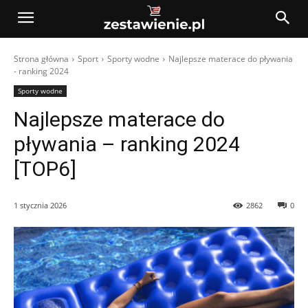
Strona główna
Sport
Sporty wodne
Najlepsze materace do pływania
- ranking 2024
Sporty wodne
Najlepsze materace do
pływania – ranking 2024
[TOP6]
1 stycznia 2026
2862
0