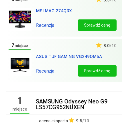
8.5
/10
MSI MAG 274QRX
Recenzja
Sprawdź cenę
7
8.0
/10
miejsce
ASUS TUF GAMING VG249QM5A
Recenzja
Sprawdź cenę
1
SAMSUNG Odyssey Neo G9
LS57CG952NUXEN
miejsce
9.5
/10
ocena eksperta