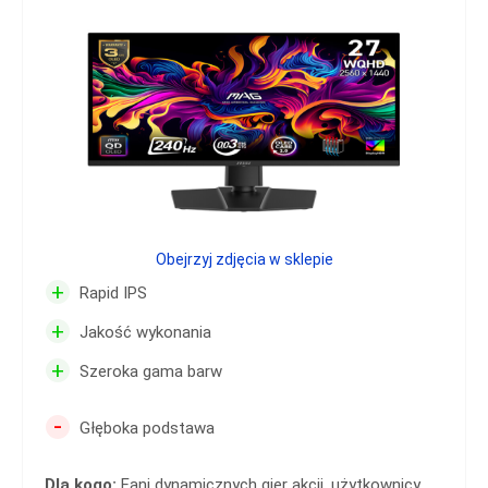
Obejrzyj zdjęcia w sklepie
+
Rapid IPS
+
Jakość wykonania
+
Szeroka gama barw
-
Głęboka podstawa
Dla kogo:
Fani dynamicznych gier akcji, użytkownicy