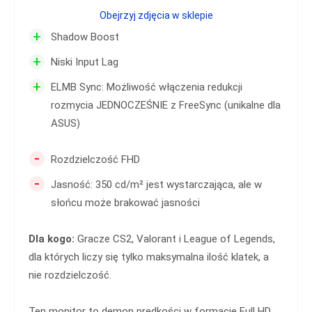
Obejrzyj zdjęcia w sklepie
+
Shadow Boost
+
Niski Input Lag
+
ELMB Sync: Możliwość włączenia redukcji
rozmycia JEDNOCZEŚNIE z FreeSync (unikalne dla
ASUS)
-
Rozdzielczość FHD
-
Jasność: 350 cd/m² jest wystarczająca, ale w
słońcu może brakować jasności
Dla kogo:
Gracze CS2, Valorant i League of Legends,
dla których liczy się tylko maksymalna ilość klatek, a
nie rozdzielczość.
Ten monitor to demon prędkości w formacie Full HD.