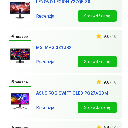
LENOVO LEGION Y27QF-30
Recenzja
Sprawdź cenę
4
9.0
/10
miejsce
MSI MPG 321URX
Recenzja
Sprawdź cenę
5
9.0
/10
miejsce
ASUS ROG SWIFT OLED PG27AQDM
Recenzja
Sprawdź cenę
6
miejsce