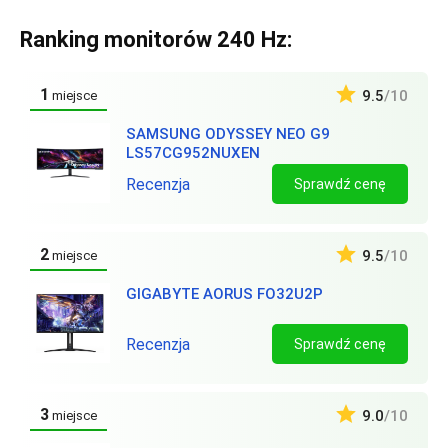
Ranking monitorów 240 Hz:
1
9.5
/10
miejsce
SAMSUNG ODYSSEY NEO G9
LS57CG952NUXEN
Recenzja
Sprawdź cenę
2
9.5
/10
miejsce
GIGABYTE AORUS FO32U2P
Recenzja
Sprawdź cenę
3
9.0
/10
miejsce