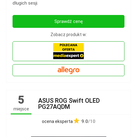
długich sesji.
Sprawdź cenę
Zobacz produkt w:
5
ASUS ROG Swift OLED
PG27AQDM
miejsce
9.0
/10
ocena eksperta