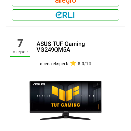
7
ASUS TUF Gaming
VG249QM5A
miejsce
8.0
/10
ocena eksperta