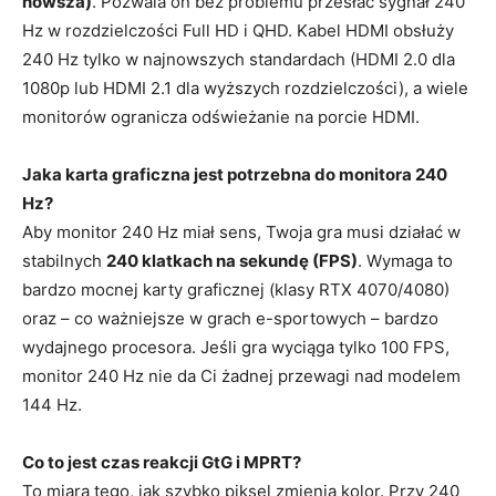
nowsza)
. Pozwala on bez problemu przesłać sygnał 240
Hz w rozdzielczości Full HD i QHD. Kabel HDMI obsłuży
240 Hz tylko w najnowszych standardach (HDMI 2.0 dla
1080p lub HDMI 2.1 dla wyższych rozdzielczości), a wiele
monitorów ogranicza odświeżanie na porcie HDMI.
Jaka karta graficzna jest potrzebna do monitora 240
Hz?
Aby monitor 240 Hz miał sens, Twoja gra musi działać w
stabilnych
240 klatkach na sekundę (FPS)
. Wymaga to
bardzo mocnej karty graficznej (klasy RTX 4070/4080)
oraz – co ważniejsze w grach e-sportowych – bardzo
wydajnego procesora. Jeśli gra wyciąga tylko 100 FPS,
monitor 240 Hz nie da Ci żadnej przewagi nad modelem
144 Hz.
Co to jest czas reakcji GtG i MPRT?
To miara tego, jak szybko piksel zmienia kolor. Przy 240