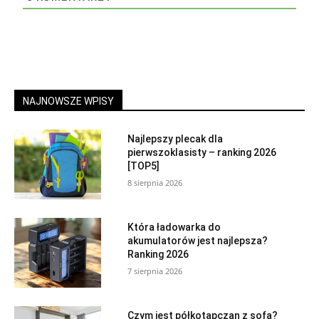
NAJNOWSZE WPISY
Najlepszy plecak dla
pierwszoklasisty – ranking 2026
[TOP5]
8 sierpnia 2026
Która ładowarka do
akumulatorów jest najlepsza?
Ranking 2026
7 sierpnia 2026
Czym jest półkotapczan z sofą?