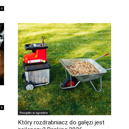
0
0
Porządki w ogrodzie
Który rozdrabniacz do gałęzi jest