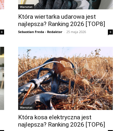
Warsztat
Która wiertarka udarowa jest
najlepsza? Ranking 2026 [TOP8]
Sebastian Freda - Redaktor
-
25 maja 2026
0
0
Warsztat
Która kosa elektryczna jest
najlepsza? Ranking 2026 [TOP6]