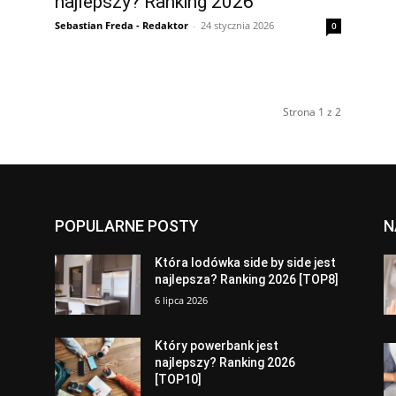
najlepszy? Ranking 2026
Sebastian Freda - Redaktor
-
24 stycznia 2026
0
Strona 1 z 2
POPULARNE POSTY
N
a
Która lodówka side by side jest
najlepsza? Ranking 2026 [TOP8]
6 lipca 2026
Który powerbank jest
najlepszy? Ranking 2026
[TOP10]