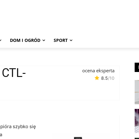
DOM I OGRÓD
SPORT
 CTL-
ocena eksperta
8.5
/10
 pióra szybko się
a