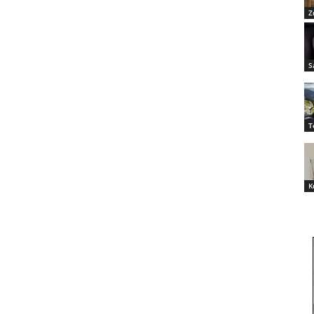
Z
S
T
K