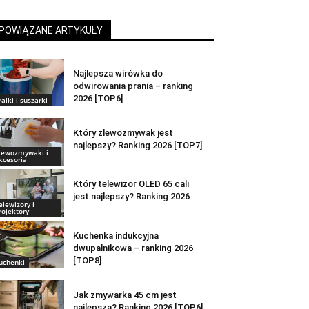
POWIĄZANE ARTYKUŁY
Najlepsza wirówka do
odwirowania prania – ranking
2026 [TOP6]
ralki i suszarki
Który zlewozmywak jest
najlepszy? Ranking 2026 [TOP7]
lewozmywaki i
kcesoria
Który telewizor OLED 65 cali
jest najlepszy? Ranking 2026
elewizory i
rojektory
Kuchenka indukcyjna
dwupalnikowa – ranking 2026
[TOP8]
uchenki
Jak zmywarka 45 cm jest
najlepsza? Ranking 2026 [TOP6]