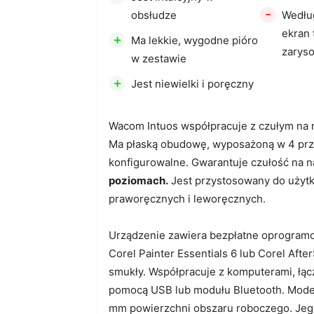
-
obsłudze
Według
ekran 
+
Ma lekkie, wygodne pióro
zarys
w zestawie
+
Jest niewielki i poręczny
Wacom Intuos współpracuje z czułym na 
Ma płaską obudowę, wyposażoną w 4 prz
konfigurowalne. Gwarantuje czułość na n
poziomach.
Jest przystosowany do użyt
praworęcznych i leworęcznych.
Urządzenie zawiera bezpłatne oprogramo
Corel Painter Essentials 6 lub Corel AfterS
smukły. Współpracuje z komputerami, łącz
pomocą USB lub modułu Bluetooth. Model
mm powierzchni obszaru roboczego. Jeg