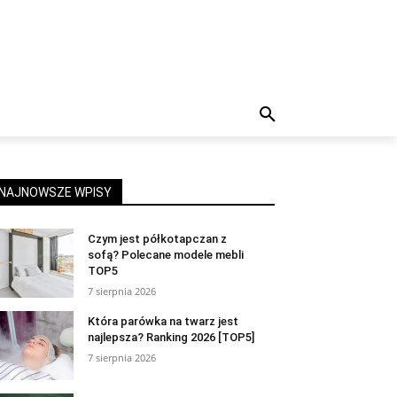
NAJNOWSZE WPISY
Czym jest półkotapczan z
sofą? Polecane modele mebli
TOP5
7 sierpnia 2026
Która parówka na twarz jest
najlepsza? Ranking 2026 [TOP5]
7 sierpnia 2026