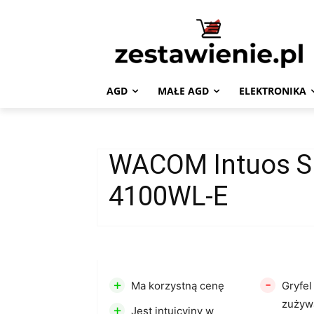
AGD
MAŁE AGD
ELEKTRONIKA
WACOM Intuos S
4100WL-E
+
-
Ma korzystną cenę
Gryfel
zużyw
+
Jest intuicyjny w