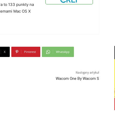
ra to 133 punkty na
stemami Mac OS X
X
Pinterest
WhatsApp
Następny artykuł
Wacom One By Wacom S