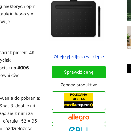
 niektórych opinii
tabletu łatwo się
owuje
nacisk piórem 4K.
Obejrzyj zdjęcia w sklepie
yciski
acisk na
4096
Sprawdź cenę
kowników
Zobacz produkt w:
wanie do pobrania:
hot 3. Jest lekki i
ąc się z nimi za
 oferuje 152 x 95
o rozdzielczość