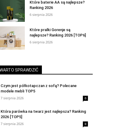
Które baterie AA są najlepsze?
Ranking 2026
6 sierpnia 2026
Które pralki Gorenje są
najlepsze? Ranking 2026 [TOP6]
6 sierpnia 2026
WARTO SPRAWDZIĆ
Czym jest półkotapczan z sofą? Polecane
modele mebli TOP5
7 sierpnia 2026
0
Która parówka na twarz jest najlepsza? Ranking
2026 [TOP5]
7 sierpnia 2026
0