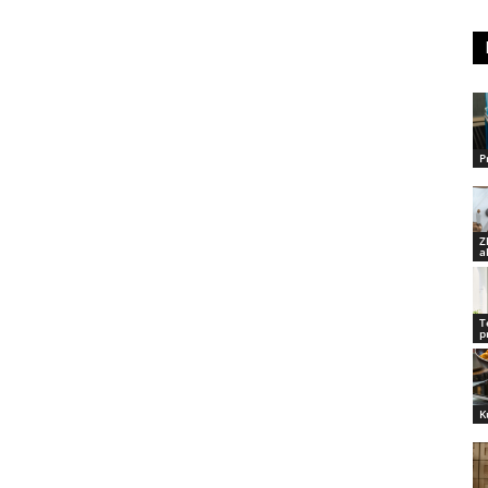
P
Z
a
T
p
K