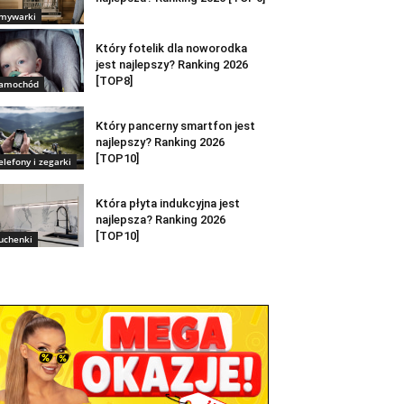
mywarki
Który fotelik dla noworodka
jest najlepszy? Ranking 2026
[TOP8]
amochód
Który pancerny smartfon jest
najlepszy? Ranking 2026
[TOP10]
elefony i zegarki
Która płyta indukcyjna jest
najlepsza? Ranking 2026
[TOP10]
uchenki