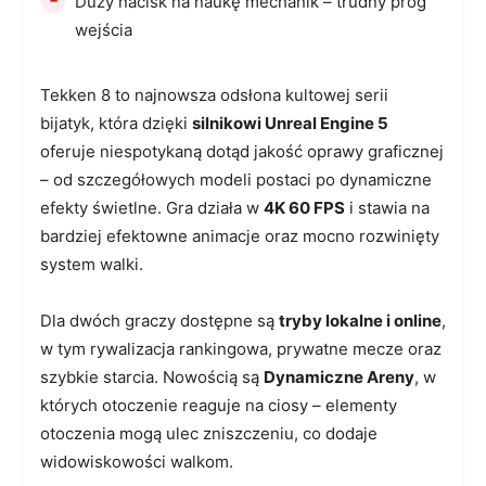
Duży nacisk na naukę mechanik – trudny próg
wejścia
Tekken 8 to najnowsza odsłona kultowej serii
bijatyk, która dzięki
silnikowi Unreal Engine 5
oferuje niespotykaną dotąd jakość oprawy graficznej
– od szczegółowych modeli postaci po dynamiczne
efekty świetlne. Gra działa w
4K 60 FPS
i stawia na
bardziej efektowne animacje oraz mocno rozwinięty
system walki.
Dla dwóch graczy dostępne są
tryby lokalne i online
,
w tym rywalizacja rankingowa, prywatne mecze oraz
szybkie starcia. Nowością są
Dynamiczne Areny
, w
których otoczenie reaguje na ciosy – elementy
otoczenia mogą ulec zniszczeniu, co dodaje
widowiskowości walkom.