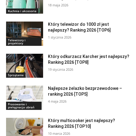
18 maja 2026
Kuchnia i akcesoria
Który telewizor do 1000 zł jest
najlepszy? Ranking 2026 [TOP6]
1 stycznia 2026
Telewizory i
projektory
Który odkurzacz Karcher jest najlepszy?
Ranking 2026 [TOP8]
19 stycznia 2026
Sprzątanie
Najlepsze żelazko bezprzewodowe –
ranking 2026 [TOP5]
4 maja 2026
Prasowanie i
pielęgnacja ubrań
Który multicooker jest najlepszy?
Ranking 2026 [TOP10]
10 marca 2026