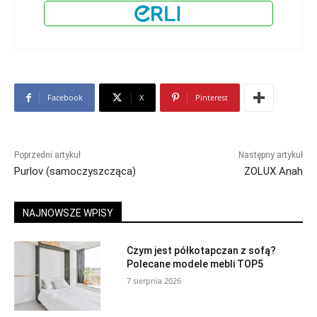
Facebook
X
Pinterest
Poprzedni artykuł
Następny artykuł
Purlov (samoczyszcząca)
ZOLUX Anah
NAJNOWSZE WPISY
Czym jest półkotapczan z sofą?
Polecane modele mebli TOP5
7 sierpnia 2026