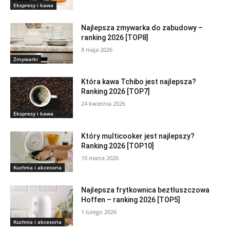
Ekspresy i kawa
Najlepsza zmywarka do zabudowy –
ranking 2026 [TOP8]
8 maja 2026
Zmywarki
Która kawa Tchibo jest najlepsza?
Ranking 2026 [TOP7]
24 kwietnia 2026
Ekspresy i kawa
Który multicooker jest najlepszy?
Ranking 2026 [TOP10]
10 marca 2026
Kuchnia i akcesoria
Najlepsza frytkownica beztłuszczowa
Hoffen – ranking 2026 [TOP5]
1 lutego 2026
Kuchnia i akcesoria