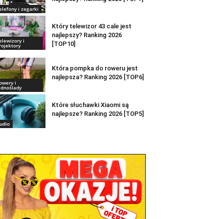
elefony i zegarki
Który telewizor 43 cale jest
najlepszy? Ranking 2026
elewizory i
[TOP10]
rojektory
Która pompka do roweru jest
najlepsza? Ranking 2026 [TOP6]
owery i
ednoślady
Które słuchawki Xiaomi są
najlepsze? Ranking 2026 [TOP5]
udio