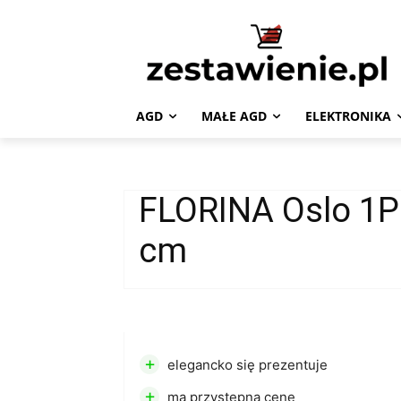
AGD
MAŁE AGD
ELEKTRONIKA
FLORINA Oslo 1P
cm
+
elegancko się prezentuje
+
ma przystępną cenę