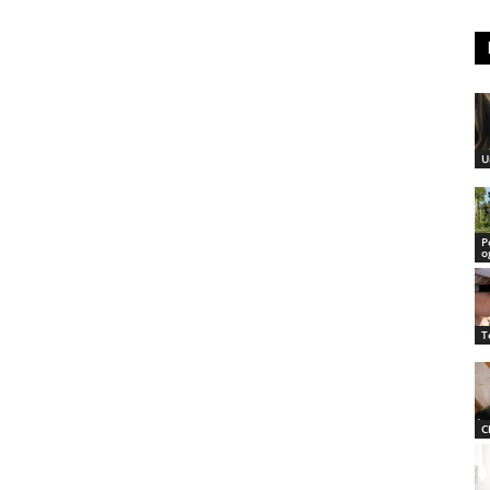
U
P
o
T
C