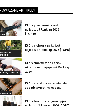
POWIĄZANE ARTYKUŁY
Która prostownica jest
najlepsza? Ranking 2026
[TOP10]
roda
Która glebogryzarka jest
najlepsza? Ranking 2026 [TOP5]
orządki w
grodzie
Który smartwatch damski
okrągły jest najlepszy? Ranking
2026
elefony i zegarki
Która chłodziarka do wina do
zabudowy jest najlepsza?
hłodziarki
Który telefon stacjonarny jest
najlepszy? Ranking 2026 [TOP7]