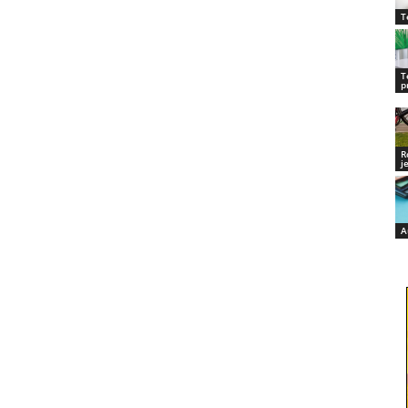
T
T
p
R
j
A