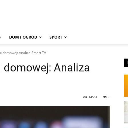
DOM I OGRÓD
SPORT
i domowej: Analiza Smart TV
i domowej: Analiza
14561
0