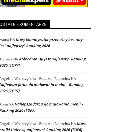
OSTATNIE KOMENTARZE
Który klimatyzator przenośny bez rury
Iwona
NA
jest najlepszy? Ranking 2026
Który dron DJI jest najlepszy? Ranking
Tomasz
NA
2026 [TOP7]
Angelika Woszczyńska - Redaktor Naczelna
NA
Najlepsza farba do malowania mebli – Ranking
2026 [TOP7]
Najlepsza farba do malowania mebli –
Anna
NA
Ranking 2026 [TOP7]
Które
Angelika Woszczyńska - Redaktor Naczelna
NA
pralki Haier są najlepsze? Ranking 2026 [TOP6]