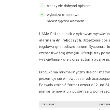
+
cieszy się dobrymi opiniami
+
wybudza stopniowo
narastającym alarmem
HAMA Bali to budzik z cyfrowym wyświetlac
alarmem dni roboczych
. Urządzenie posi
regulowanym podświetleniem. Dysponuje te
częstotliwością dźwięku. Oferuje trzy pozi
wyświetlania - stały oraz automatycznie pr
Produkt ma minimalistyczny design i mato
prezentuje się w nowoczesnych aranżacjach
Pozwala zmienić format czasu z 12- na 24-
pomiar temperatury powietrza w pomieszcz
Zasilanie:
sieciowe