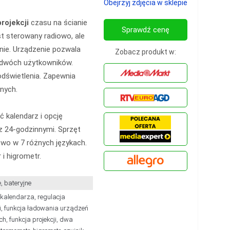
Obejrzyj zdjęcia w sklepie
rojekcji
czasu na ścianie
Sprawdź cenę
est sterowany radiowo, ale
ie. Urządzenie pozwala
Zobacz produkt w:
 dwóch użytkowników.
odświetlenia. Zapewnia
nych.
 kalendarz i opcję
z 24-godzinnymi. Sprzęt
owo w 7 różnych językach.
 higrometr.
, bateryjne
 kalendarza, regulacja
i, funkcja ładowania urządzeń
ch, funkcja projekcji, dwa