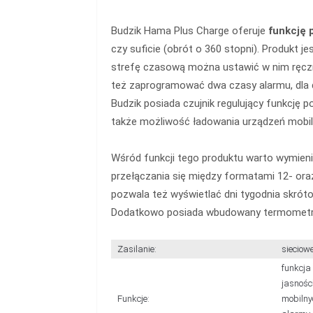
Budzik Hama Plus Charge oferuje
funkcję p
czy suficie (obrót o 360 stopni). Produkt j
strefę czasową można ustawić w nim ręczn
też zaprogramować dwa czasy alarmu, dla
Budzik posiada czujnik regulujący funkcję p
także możliwość ładowania urządzeń mobil
Wśród funkcji tego produktu warto wymienić
przełączania się między formatami 12- ora
pozwala też wyświetlać dni tygodnia skrót
Dodatkowo posiada wbudowany termometr i
Zasilanie:
sieciowe
funkcja
jasnośc
Funkcje:
mobilny