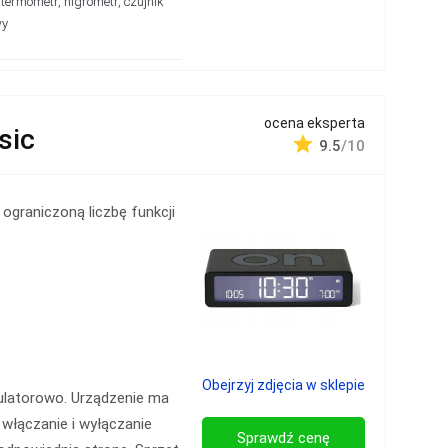
 termometr, higrometr, czujnik
wy
ocena eksperta
sic
9.5
/10
ograniczoną liczbę funkcji
Obejrzyj zdjęcia w sklepie
mulatorowo. Urządzenie ma
 włączanie i wyłączanie
Sprawdź cenę