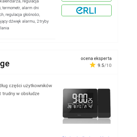
 kalendarza, regulacja
i, termometr, alarm dni
ch, regulacja głośności,
jący dźwięk alarmu, 2 tryby
lania
ocena eksperta
rge
9.5
/10
dług części użytkowników
t trudny w obsłudze