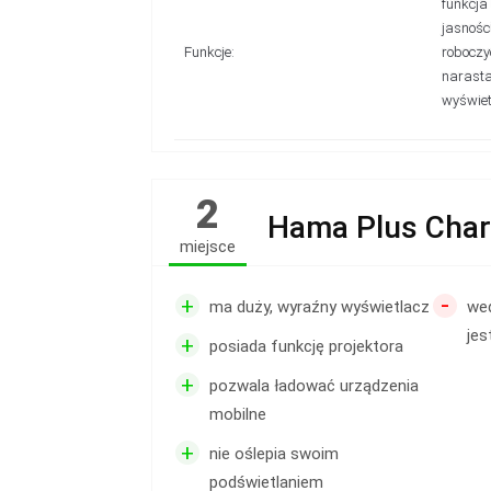
funkcja
jasnośc
Funkcje:
roboczy
narasta
wyświet
2
Hama Plus Cha
miejsce
-
+
ma duży, wyraźny wyświetlacz
we
jes
+
posiada funkcję projektora
+
pozwala ładować urządzenia
mobilne
+
nie oślepia swoim
podświetlaniem