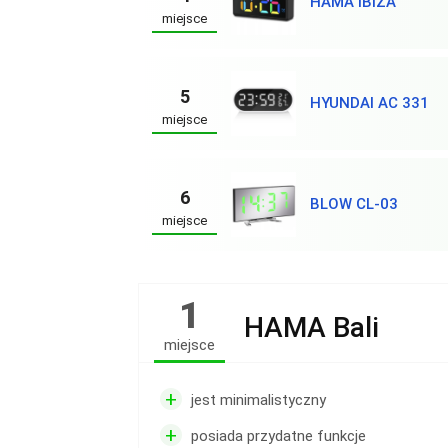
HAMA IBIZA
miejsce
5
HYUNDAI AC 331
miejsce
6
BLOW CL-03
miejsce
1
HAMA Bali
miejsce
+
jest minimalistyczny
+
posiada przydatne funkcje