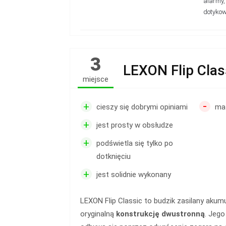
alarmy,
dotyko
3
LEXON Flip Clas
miejsce
-
+
cieszy się dobrymi opiniami
ma 
+
jest prosty w obsłudze
+
podświetla się tylko po
dotknięciu
+
jest solidnie wykonany
LEXON Flip Classic to budzik zasilany aku
oryginalną
konstrukcję dwustronną
. Jego