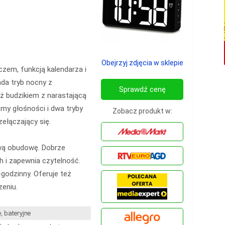
Obejrzyj zdjęcia w sklepie
zem, funkcją kalendarza i
ada tryb nocny z
Sprawdź cenę
ż budzikiem z narastającą
omy głośności i dwa tryby
Zobacz produkt w:
zełączający się.
wą obudowę. Dobrze
 i zapewnia czytelność.
godzinny. Oferuje też
eniu.
, bateryjne