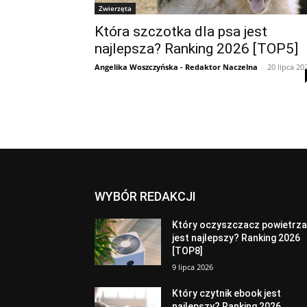
Zwierzęta
Która szczotka dla psa jest
najlepsza? Ranking 2026 [TOP5]
Angelika Woszczyńska - Redaktor Naczelna
-
20 lipca 20
WYBÓR REDAKCJI
Który oczyszczacz powietrz
jest najlepszy? Ranking 2026
[TOP8]
9 lipca 2026
Który czytnik ebook jest
najlepszy? Ranking 2026