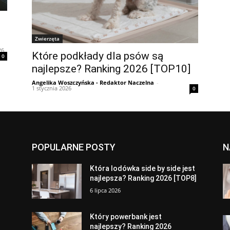
Zwierzęta
26
Które podkłady dla psów są
0
najlepsze? Ranking 2026 [TOP10]
Angelika Woszczyńska - Redaktor Naczelna
-
1 stycznia 2026
0
POPULARNE POSTY
N
a
Która lodówka side by side jest
najlepsza? Ranking 2026 [TOP8]
6 lipca 2026
Który powerbank jest
najlepszy? Ranking 2026