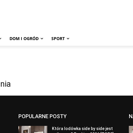
DOM I OGRÓD
SPORT
nia
POPULARNE POSTY
N
a
Która lodówka side by side jest