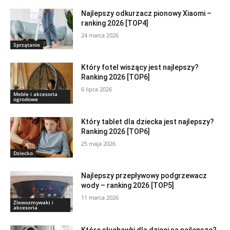
Najlepszy odkurzacz pionowy Xiaomi –
ranking 2026 [TOP4]
24 marca 2026
Sprzątanie
Który fotel wiszący jest najlepszy?
Ranking 2026 [TOP6]
6 lipca 2026
Meble i akcesoria
ogrodowe
Który tablet dla dziecka jest najlepszy?
Ranking 2026 [TOP6]
25 maja 2026
Dziecko
Najlepszy przepływowy podgrzewacz
wody – ranking 2026 [TOP5]
11 marca 2026
Zlewozmywaki i
akcesoria
Które słuchawki dla dzieci są najlepsze?