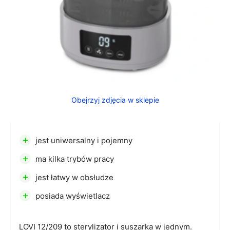
Obejrzyj zdjęcia w sklepie
+
jest uniwersalny i pojemny
+
ma kilka trybów pracy
+
jest łatwy w obsłudze
+
posiada wyświetlacz
LOVI 12/209 to sterylizator i suszarka w jednym.