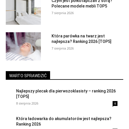
Czym jest półkotapczan z sofą?
Polecane modele mebli TOP5
7 sierpnia 2026
Która parówka na twarz jest
najlepsza? Ranking 2026 [TOP5]
7 sierpnia 2026
WARTO SPRAWDZIĆ
Najlepszy plecak dla pierwszoklasisty – ranking 2026
[TOP5]
8 sierpnia 2026
0
Która ładowarka do akumulatorów jest najlepsza?
Ranking 2026