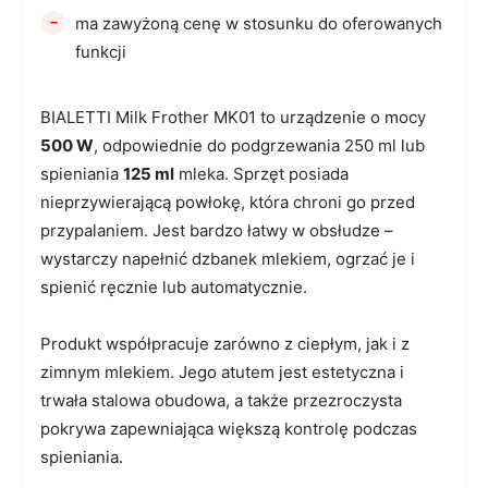
-
ma zawyżoną cenę w stosunku do oferowanych
funkcji
BIALETTI Milk Frother MK01 to urządzenie o mocy
500 W
, odpowiednie do podgrzewania 250 ml lub
spieniania
125 ml
mleka. Sprzęt posiada
nieprzywierającą powłokę, która chroni go przed
przypalaniem. Jest bardzo łatwy w obsłudze –
wystarczy napełnić dzbanek mlekiem, ogrzać je i
spienić ręcznie lub automatycznie.
Produkt współpracuje zarówno z ciepłym, jak i z
zimnym mlekiem. Jego atutem jest estetyczna i
trwała stalowa obudowa, a także przezroczysta
pokrywa zapewniająca większą kontrolę podczas
spieniania.