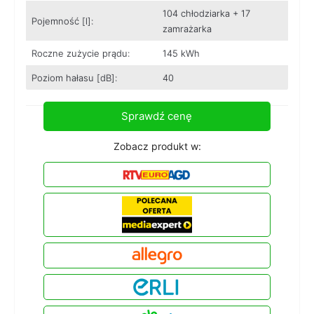
104 chłodziarka + 17
Pojemność [l]:
zamrażarka
Roczne zużycie prądu:
145 kWh
Poziom hałasu [dB]:
40
Sprawdź cenę
Zobacz produkt w: