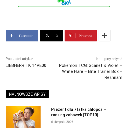
Facebook
X
Pinterest
Poprzedni artykuł
Następny artykuł
LIEBHERR TK 14VE00
Pokémon TCG: Scarlet & Violet –
White Flare – Elite Trainer Box –
Reshiram
NAJNOWSZE WPISY
Prezent dla 7 latka chłopca –
ranking zabawek [TOP10]
6 sierpnia 2026