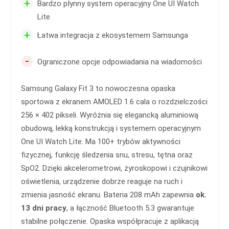
+
Bardzo płynny system operacyjny One UI Watch
Lite
+
Łatwa integracja z ekosystemem Samsunga
-
Ograniczone opcje odpowiadania na wiadomości
Samsung Galaxy Fit 3 to nowoczesna opaska
sportowa z ekranem AMOLED 1.6 cala o rozdzielczości
256 × 402 pikseli. Wyróżnia się elegancką aluminiową
obudową, lekką konstrukcją i systemem operacyjnym
One UI Watch Lite. Ma 100+ trybów aktywności
fizycznej, funkcję śledzenia snu, stresu, tętna oraz
SpO2. Dzięki akcelerometrowi, żyroskopowi i czujnikowi
oświetlenia, urządzenie dobrze reaguje na ruch i
zmienia jasność ekranu. Bateria 208 mAh zapewnia
ok.
13 dni pracy
, a łączność Bluetooth 5.3 gwarantuje
stabilne połączenie. Opaska współpracuje z aplikacją