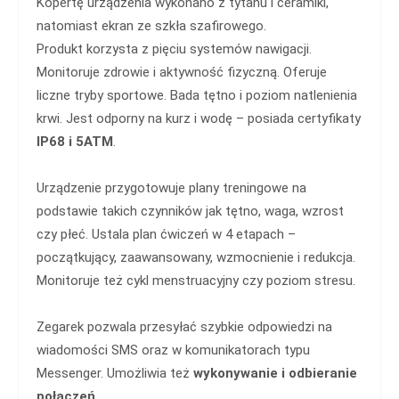
Kopertę urządzenia wykonano z tytanu i ceramiki,
natomiast ekran ze szkła szafirowego.
Produkt korzysta z pięciu systemów nawigacji.
Monitoruje zdrowie i aktywność fizyczną. Oferuje
liczne tryby sportowe. Bada tętno i poziom natlenienia
krwi. Jest odporny na kurz i wodę – posiada certyfikaty
IP68 i 5ATM
.
Urządzenie przygotowuje plany treningowe na
podstawie takich czynników jak tętno, waga, wzrost
czy płeć. Ustala plan ćwiczeń w 4 etapach –
początkujący, zaawansowany, wzmocnienie i redukcja.
Monitoruje też cykl menstruacyjny czy poziom stresu.
Zegarek pozwala przesyłać szybkie odpowiedzi na
wiadomości SMS oraz w komunikatorach typu
Messenger. Umożliwia też
wykonywanie i odbieranie
połączeń
.