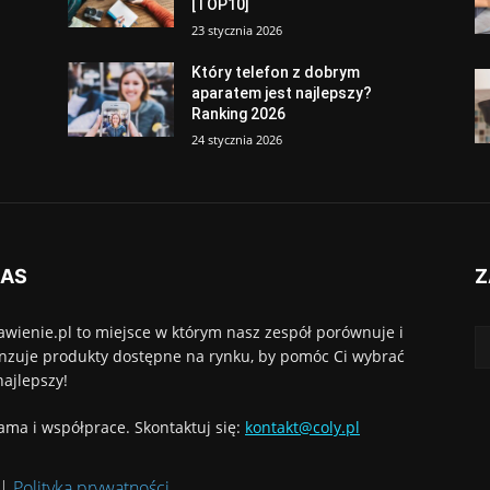
[TOP10]
23 stycznia 2026
Który telefon z dobrym
aparatem jest najlepszy?
Ranking 2026
24 stycznia 2026
NAS
Z
awienie.pl to miejsce w którym nasz zespół porównuje i
nzuje produkty dostępne na rynku, by pomóc Ci wybrać
najlepszy!
ama i współprace. Skontaktuj się:
kontakt@coly.pl
|
Polityka prywatności