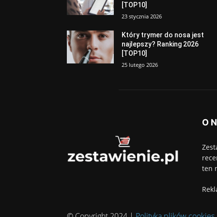
[TOP10]
23 stycznia 2026
Który trymer do nosa jest
najlepszy? Ranking 2026
[TOP10]
25 lutego 2026
O 
Zest
rece
ten 
Rekl
© Copyright 2024 |
Polityka plików cookies