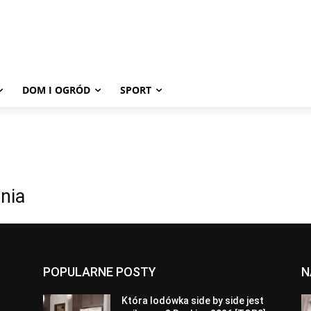
DOM I OGRÓD
SPORT
nia
POPULARNE POSTY
N
a
Która lodówka side by side jest