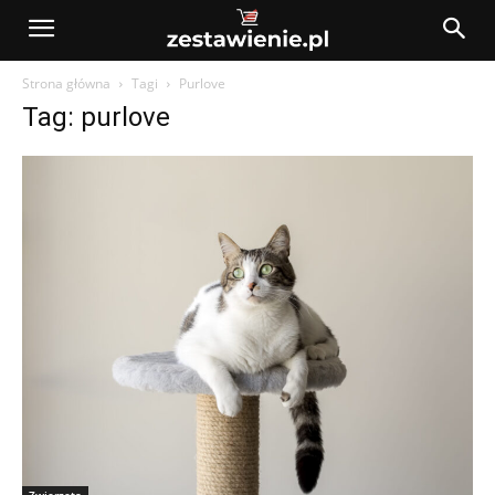
Strona główna
Tagi
Purlove
Tag: purlove
Zwierzęta