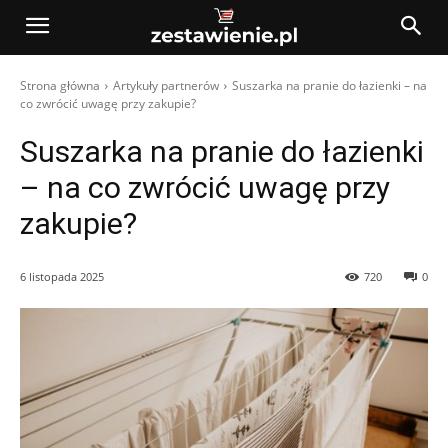
Strona główna
Artykuły partnerów
Suszarka na pranie do łazienki – na
co zwrócić uwagę przy zakupie?
Suszarka na pranie do łazienki
– na co zwrócić uwagę przy
zakupie?
6 listopada 2025
720
0