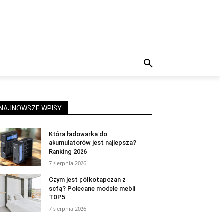
NAJNOWSZE WPISY
Która ładowarka do
akumulatorów jest najlepsza?
Ranking 2026
7 sierpnia 2026
Czym jest półkotapczan z
sofą? Polecane modele mebli
TOP5
7 sierpnia 2026