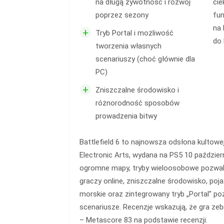
na długą żywotność i rozwój
cie
poprzez sezony
fun
na
+
Tryb Portal i możliwość
do
tworzenia własnych
scenariuszy (choć głównie dla
PC)
+
Zniszczalne środowisko i
różnorodność sposobów
prowadzenia bitwy
Battlefield 6 to najnowsza odsłona kultowej
Electronic Arts, wydana na PS5 10 październ
ogromne mapy, tryby wieloosobowe pozwala
graczy online, zniszczalne środowisko, poj
morskie oraz zintegrowany tryb „Portal” p
scenariusze. Recenzje wskazują, że gra ze
– Metascore 83 na podstawie recenzji.