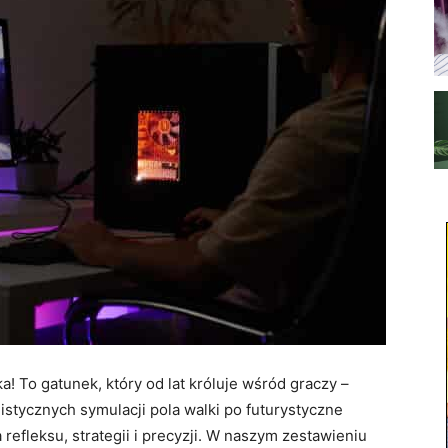
ka! To gatunek, który od lat króluje wśród graczy –
listycznych symulacji pola walki po futurystyczne
efleksu, strategii i precyzji. W naszym zestawieniu