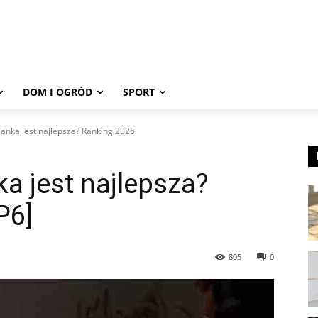
DOM I OGRÓD
SPORT
lanka jest najlepsza? Ranking 2026
ka jest najlepsza?
P6]
805
0