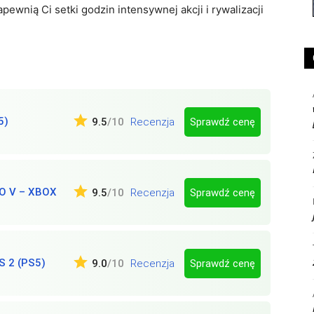
pewnią Ci setki godzin intensywnej akcji i rywalizacji
5)
Sprawdź cenę
9.5
/10
Recenzja
O V – XBOX
Sprawdź cenę
9.5
/10
Recenzja
 2 (PS5)
Sprawdź cenę
9.0
/10
Recenzja