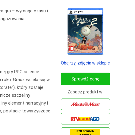
a gra – wymaga czasu i
angażowania
Obejrzyj zdjęcia w sklepie
nej gry RPG science-
Sprawdź cenę
 roku. Gracz wciela się w
orate”), który zostaje
Zobacz produkt w:
nicze szczeliny
lny element narracyjny i
za, postacie towarzyszące