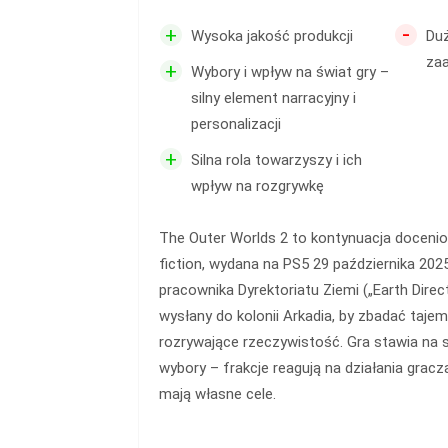
-
+
Wysoka jakość produkcji
Duż
za
+
Wybory i wpływ na świat gry –
silny element narracyjny i
personalizacji
+
Silna rola towarzyszy i ich
wpływ na rozgrywkę
The Outer Worlds 2 to kontynuacja docenio
fiction, wydana na PS5 29 października 2025
pracownika Dyrektoriatu Ziemi („Earth Direct
wysłany do kolonii Arkadia, by zbadać tajem
rozrywające rzeczywistość. Gra stawia na si
wybory – frakcje reagują na działania grac
mają własne cele.