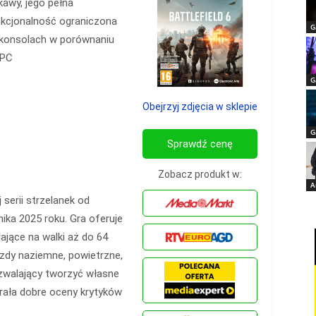
kawy, jego pełna
kcjonalność ograniczona
G
 konsolach w porównaniu
 PC
G
Obejrzyj zdjęcia w sklepie
G
Sprawdź cenę
Zobacz produkt w:
A
 serii strzelanek od
ika 2025 roku. Gra oferuje
jące na walki aż do 64
azdy naziemne, powietrzne,
ozwalający tworzyć własne
brała dobre oceny krytyków