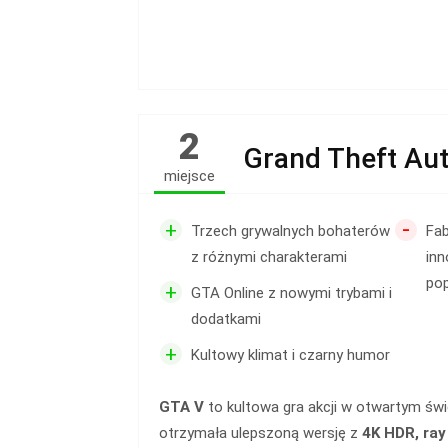
2
Grand Theft Au
miejsce
-
+
Trzech grywalnych bohaterów
Fab
z różnymi charakterami
in
pop
+
GTA Online z nowymi trybami i
dodatkami
+
Kultowy klimat i czarny humor
GTA V
to kultowa gra akcji w otwartym świ
otrzymała ulepszoną wersję z
4K HDR, ray