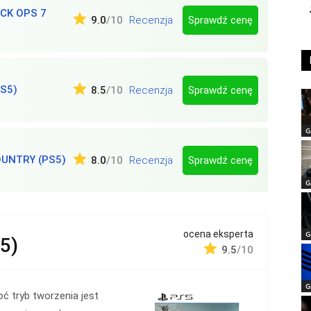
ACK OPS 7
Sprawdź cenę
9.0
/10
Recenzja
S5)
Sprawdź cenę
8.5
/10
Recenzja
G
OUNTRY (PS5)
Sprawdź cenę
8.0
/10
Recenzja
G
ocena eksperta
G
S5)
9.5
/10
G
ć tryb tworzenia jest