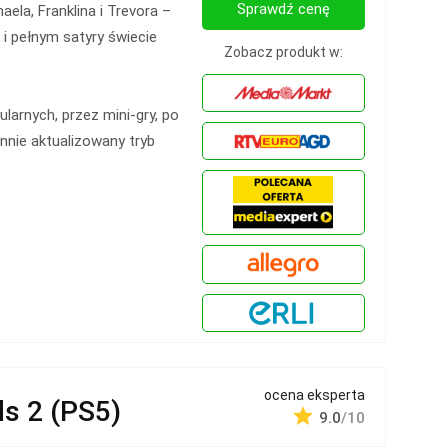
Sprawdź cenę
ela, Franklina i Trevora –
 i pełnym satyry świecie
Zobacz produkt w:
larnych, przez mini-gry, po
annie aktualizowany tryb
ocena eksperta
s 2 (PS5)
9.0
/10