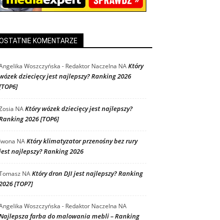
OSTATNIE KOMENTARZE
Który
Angelika Woszczyńska - Redaktor Naczelna
NA
wózek dziecięcy jest najlepszy? Ranking 2026
[TOP6]
Który wózek dziecięcy jest najlepszy?
Zosia
NA
Ranking 2026 [TOP6]
Który klimatyzator przenośny bez rury
Iwona
NA
jest najlepszy? Ranking 2026
Który dron DJI jest najlepszy? Ranking
Tomasz
NA
2026 [TOP7]
Angelika Woszczyńska - Redaktor Naczelna
NA
Najlepsza farba do malowania mebli – Ranking