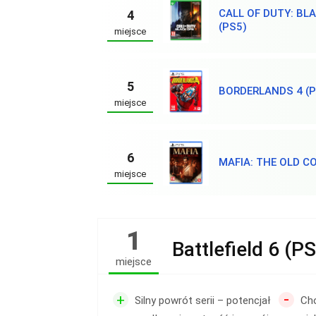
CALL OF DUTY: BL
4
(PS5)
miejsce
5
BORDERLANDS 4 (P
miejsce
6
MAFIA: THE OLD C
miejsce
1
Battlefield 6 (P
miejsce
-
+
Silny powrót serii – potencjał
Cho