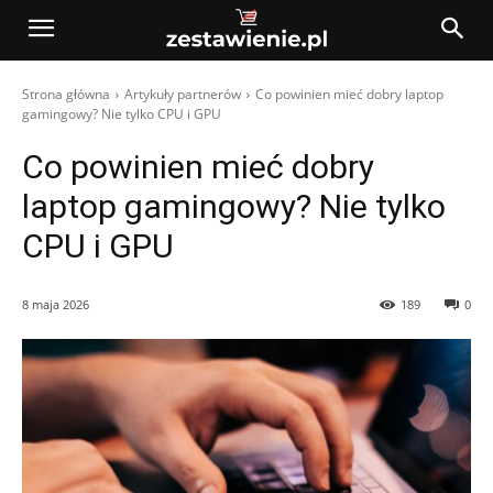
Strona główna
Artykuły partnerów
Co powinien mieć dobry laptop
gamingowy? Nie tylko CPU i GPU
Co powinien mieć dobry
laptop gamingowy? Nie tylko
CPU i GPU
8 maja 2026
189
0