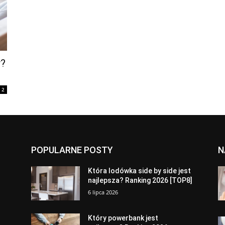
y?
2
POPULARNE POSTY
N
a
Która lodówka side by side jest
najlepsza? Ranking 2026 [TOP8]
6 lipca 2026
Który powerbank jest