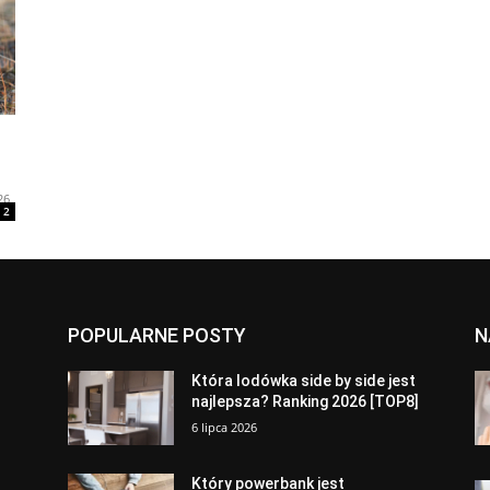
26
2
POPULARNE POSTY
N
a
Która lodówka side by side jest
najlepsza? Ranking 2026 [TOP8]
6 lipca 2026
Który powerbank jest