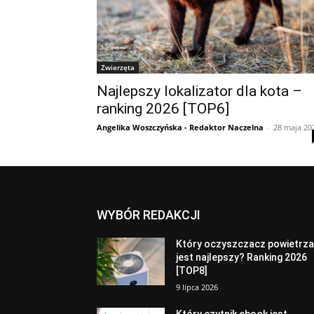
Zwierzęta
Najlepszy lokalizator dla kota –
ranking 2026 [TOP6]
Angelika Woszczyńska - Redaktor Naczelna
-
28 maja 20
WYBÓR REDAKCJI
Który oczyszczacz powietrz
jest najlepszy? Ranking 2026
[TOP8]
9 lipca 2026
Który czytnik ebook jest