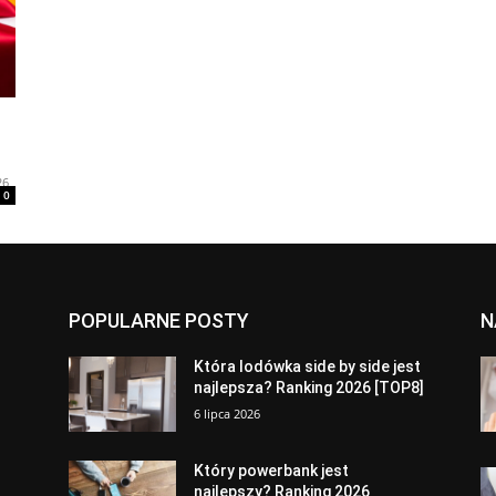
26
0
POPULARNE POSTY
N
a
Która lodówka side by side jest
najlepsza? Ranking 2026 [TOP8]
6 lipca 2026
Który powerbank jest
najlepszy? Ranking 2026