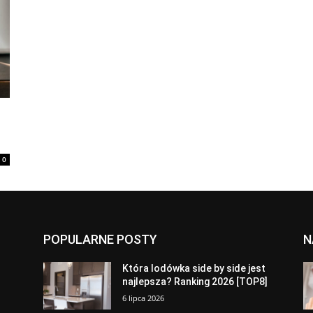
0
POPULARNE POSTY
N
a
Która lodówka side by side jest
najlepsza? Ranking 2026 [TOP8]
6 lipca 2026